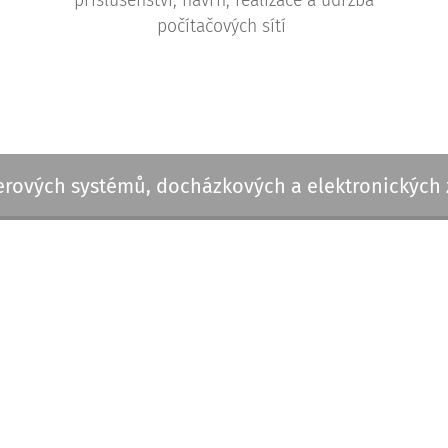
příslušenství, návrh, realizace a údržba
počítačových sítí
rových systémů, docházkových a elektronických