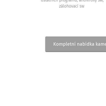
ostatních programů, antivirový sw,
zálohovací sw
Kompletní nabídka kame