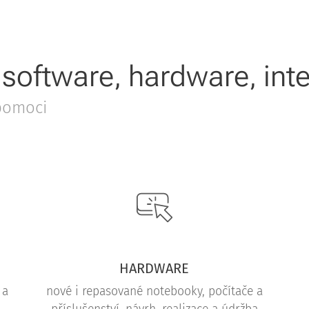
software, hardware, inte
pomoci
HARDWARE
 a
nové i repasované notebooky, počítače a