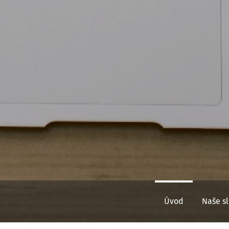
Úvod
Naše s