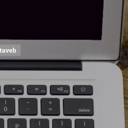
taveb