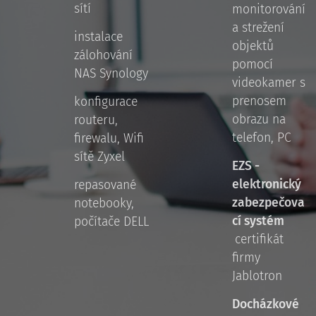
sítí
monitorování
a strežení
instalace
objektů
zálohování
pomocí
NAS Synology
videokamer s
prenosem
konfigurace
obrazu na
routeru,
telefon, PC
firewalu, Wifi
sítě Zyxel
EZS -
elektronický
repasované
zabezpečova
notebooky,
cí systém
počítače DELL
certifikát
firmy
Jablotron
Docházkové