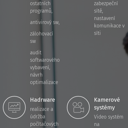
ostatních
zabezpeční
programů,
sítě,
nastavení
antivirový sw,
komunikace v
síti
zálohovací
sw
audit
softwarového
vybavení,
návrh
optimalizace
Hadrware
Kamerové
systémy
realizace a
údržba
Video systém
počítačových
na